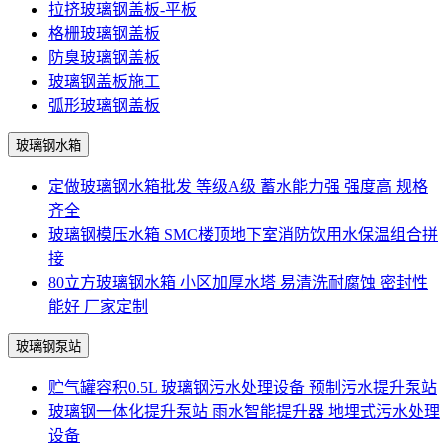
拉挤玻璃钢盖板-平板
格栅玻璃钢盖板
防臭玻璃钢盖板
玻璃钢盖板施工
弧形玻璃钢盖板
玻璃钢水箱
定做玻璃钢水箱批发 等级A级 蓄水能力强 强度高 规格
齐全
玻璃钢模压水箱 SMC楼顶地下室消防饮用水保温组合拼
接
80立方玻璃钢水箱 小区加厚水塔 易清洗耐腐蚀 密封性
能好 厂家定制
玻璃钢泵站
贮气罐容积0.5L 玻璃钢污水处理设备 预制污水提升泵站
玻璃钢一体化提升泵站 雨水智能提升器 地埋式污水处理
设备