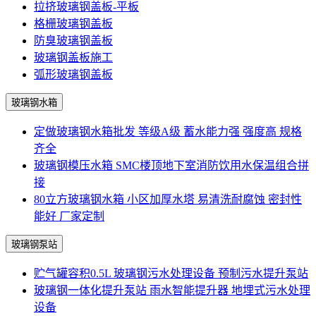
拉挤玻璃钢盖板-平板
格栅玻璃钢盖板
防臭玻璃钢盖板
玻璃钢盖板施工
弧形玻璃钢盖板
玻璃钢水箱
定做玻璃钢水箱批发 等级A级 蓄水能力强 强度高 规格
齐全
玻璃钢模压水箱 SMC楼顶地下室消防饮用水保温组合拼
接
80立方玻璃钢水箱 小区加厚水塔 易清洗耐腐蚀 密封性
能好 厂家定制
玻璃钢泵站
贮气罐容积0.5L 玻璃钢污水处理设备 预制污水提升泵站
玻璃钢一体化提升泵站 雨水智能提升器 地埋式污水处理
设备