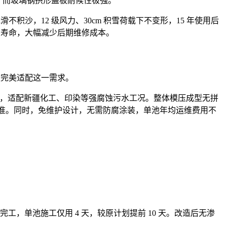
老化，而玻璃钢拱形盖板耐候性极强。
积沙，12 级风力、30cm 积雪荷载下不变形，15 年使用后
使用寿命，大幅减少后期维修成本。
板完美适配这一需求。
天无腐蚀，适配新疆化工、印染等强腐蚀污水工况。整体模压成型无拼
放标准。同时，免维护设计，无需防腐涂装，单池年均运维费用不
完工，单池施工仅用 4 天，较原计划提前 10 天。改造后无渗