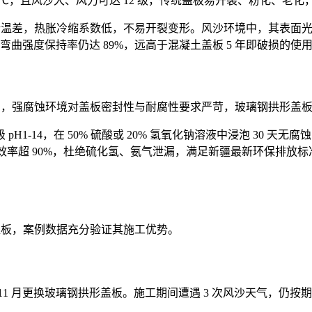
 40℃，且风沙大、风力可达 12 级，传统盖板易开裂、粉化、
极端温差，热胀冷缩系数低，不易开裂变形。风沙环境中，其表面光滑不
弯曲强度保持率仍达 89%，远高于混凝土盖板 5 年即破损的
13），强腐蚀环境对盖板密封性与耐腐性要求严苛，玻璃钢拱形盖
1-14，在 50% 硫酸或 20% 氢氧化钠溶液中浸泡 30 
集效率超 90%，杜绝硫化氢、氨气泄漏，满足新疆最新环保排
拱形盖板，案例数据充分验证其施工优势。
 11 月更换玻璃钢拱形盖板。施工期间遭遇 3 次风沙天气，仍按期