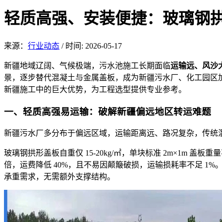
轻质高强、安装便捷：玻璃钢
来源：
行业动态
/
时间: 2026-05-17
新疆地域辽阔、气候
极端，污水池施工长期面临
运输远、风沙
景，逐步替代混凝土与金属盖板，成为新疆污水厂、化工园区
新疆施工中的巨大优势，为工程选型提供专业参考。
一、
轻质高强易运输：
破解新疆偏远地区转运难题
新疆污水厂多
分布于偏远区域，运输距离远、路况复杂，传统混
玻璃钢拱形盖板自重仅 15-20kg/㎡，
单块标准 2m×
1m 盖板重
倍，运费降低 40%，且不易因颠簸破损，运输损耗率不足 1%。同
承重需求，无需额外支撑结构。