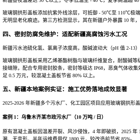
新疆昼夜温差达 30℃以上，冬季低温至 - 40℃，夏季高温超
玻璃钢拱形盖板添加抗紫外线涂层，可抵御 - 50℃至 110℃
无明显老化痕迹。第三方检测显示，其在新疆户外暴露 10 年，
四、密封防腐免维护：适配新疆高腐蚀污水工况
新疆污水池硫化氢、氯离子浓度高，酸碱波动大（pH 值 2-
玻璃钢拱形盖板采用乙烯基酯树脂与玻璃纤维复合，耐酸碱等级 pH
接缝隙，配合专用密封胶条，密封等级达 IP68，恶臭气体收
足 0.5 万元，较混凝土盖板节省 80% 以上。
五、新疆本地案例实证：施工优势落地成效显著
2025-2026 年新疆多个污水厂、化工园区项目应用玻璃钢
案例 1：乌鲁木齐某市政污水厂（10 万吨 / 日）
原有混凝土盖板因温差开裂、风沙侵蚀，4 年即破损，2025 年
漏、无变形，半年运维费用仅 1800 元，较改造前节省 85%。