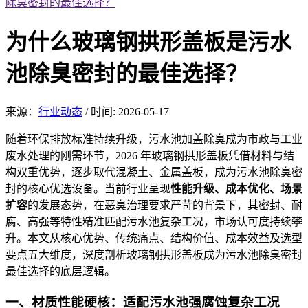
除臭密封的最佳选择？
为什么玻璃钢拱形盖板是污水
池除臭密封的最佳选择？
来源：
行业动态
/
时间: 2026-05-17
随着环保排放标准
持续升级，污水池加
盖除臭成为市政与工业
废水处理的刚需环节，2026 年玻璃钢拱形盖板凭借材料与结
构双重优势，逐步取代混凝土、金属盖板，成为污水池除臭密
封的核心优选设备。当前行业呈现
性能升级、成本优
化、场景
扩
容
的发
展态势，在恶臭治理要求严苛的背景下，其密封、耐
腐、高强等特性精准匹配污水池复杂工况，市场认可度持续攀
升。本文从核心优势、传统痛点、结构价值、成本效益及选型
要点五大维度，深度剖析玻璃钢拱形盖板成为污水池除臭密封
最佳选择的底层逻辑。
一、材质性
能硬核：适配污水池强
腐蚀复杂工况