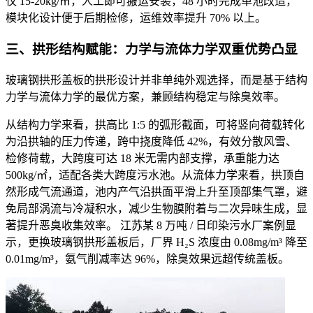
仅 15-20kg/㎡，人工即可搬运安装，48 小时完成单池改造，
模块化设计便于后期检修，运维效率提升 70% 以上。
三、拱形结构赋能：力学与流体力学双重优势凸显
玻璃钢拱形盖板的拱形设计并非单纯外观选择，而是基于结构
力学与流体力学的最优方案，兼顾结构稳定与除臭效率。
从结构力学来看，拱高比 1:5 的弧形截面，可将竖向荷载转化
为沿拱轴的压力传递，跨中挠度降低 42%，有效分散风雪、
检修荷载，大跨度可达 18 米无需内部支撑，承重能力达
500kg/㎡，适配各类大跨度污水池。从流体力学来看，拱顶自
然形成气流通道，池内产气沿拱面平滑上升至顶部集气罩，避
免局部涡流与冷凝积水，减少生物膜附着与二次异味生成，显
著提升恶臭收集效率。 江苏某 8 万吨 / 日印染污水厂案例显
示，更换玻璃钢拱形盖板后，厂界 H₂S 浓度由 0.08mg/m³ 降至
0.01mg/m³，氨气削减率达 96%，除臭效果远超传统盖板。