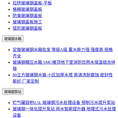
拉挤玻璃钢盖板-平板
格栅玻璃钢盖板
防臭玻璃钢盖板
玻璃钢盖板施工
弧形玻璃钢盖板
玻璃钢水箱
定做玻璃钢水箱批发 等级A级 蓄水能力强 强度高 规格
齐全
玻璃钢模压水箱 SMC楼顶地下室消防饮用水保温组合拼
接
80立方玻璃钢水箱 小区加厚水塔 易清洗耐腐蚀 密封性
能好 厂家定制
玻璃钢泵站
贮气罐容积0.5L 玻璃钢污水处理设备 预制污水提升泵站
玻璃钢一体化提升泵站 雨水智能提升器 地埋式污水处理
设备