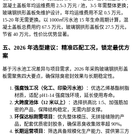
混凝土盖板年均运维费用 2.5-3 万元 / 池，3-5 年需整体更换；
玻璃钢拱形盖板免维护设计，年均运维费用不足 0.5 万元，
15-20 年无需更换。以 1000㎡污水池 15 年生命周期计算，混
凝土盖板总费用约 67.5 万元，玻璃钢拱形盖板仅 27.5 万元，
节省 40 万元，性价比优势显著。
五、2026 年选型建议：精准匹配工况，锁定最优方
案
基于污水池工况差异与项目需求，2026 年采购玻璃钢拱形盖
板需聚焦四大要点，确保除臭密封效果与长期稳定性。
强腐蚀工况（化工、印染污水池）
：优选乙烯基酯树脂
材质，适配 pH1-14 强腐蚀环境，延长使用寿命。
大跨度池体（12 米以上）
：选择拱高比 1:5、加强筋加
密的产品，保障结构稳定，无需内部支撑。
环保达标刚需项目
：优先整体模压、无拼接缝隙的产
品，配套优质密封胶条，确保恶臭收集效率超 90%。
长期运营项目
：筛选具备规模化生产能力、提供第三方