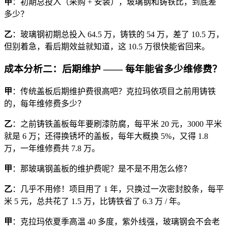
甲
：初期总投入（采购 + 安装），玻璃钢和铸铁比，到底差
多少？
乙
：玻璃钢初期总投入 64.5 万，铸铁的 54 万，差了 10.5 万，
但别着急，看后期效益就知道，这 10.5 万很快能省回来。
成本分析二：后期维护 —— 每年能省多少维修费？
甲
：传统盖板后期维护费很高吧？克拉玛依项目之前用铸铁
的，每年维修费多少？
乙
：之前铸铁盖板每年要刷漆防腐，每平米 20 元，3000 平米
就是 6 万；还得换锈坏的盖板，每年大概换 5%，又得 1.8
万，一年维修费共 7.8 万。
甲
：那玻璃钢盖板的维护费呢？是不是不用怎么修？
乙
：几乎不用修！项目用了 1 年，只换过一次密封胶条，每平
米 5 元，总共花了 1.5 万，比铸铁省了 6.3 万 / 年。
甲
：克拉玛依夏季高温 40 多度，紫外线强，玻璃钢会不会老