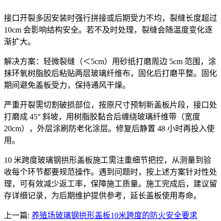
接口开裂多因安装时强行拼接或后期受力不均，裂缝长度超过
10cm 会影响结构安全。若不及时处理，裂缝会随温度变化逐
渐扩大。
解决方案：轻微裂缝（＜5cm）用砂纸打磨周边 5cm 范围，涂
抹环氧树脂胶后粘贴两层玻璃纤维布，固化后打磨平整。固化
期间避免盖板受力，保持通风干燥。
严重开裂需切割破损部位，按原尺寸预制新盖板片段，接口处
打磨成 45° 斜坡，用树脂胶黏合后缠绕玻璃纤维带（宽度
20cm），外层涂刷防老化涂层。修复后静置 48 小时再投入使
用。
10 米跨度玻璃钢拱形盖板施工需注重细节把控，从测量到验
收每个环节都要规范操作。遇到问题时，按上述方案针对性处
理，可有效减少返工率，保障施工质量。施工完成后，建议留
存详细记录，为后期维护提供参考，延长盖板使用寿命。
上一篇:
养殖场玻璃钢拱形盖板10米跨度的防火安全要求