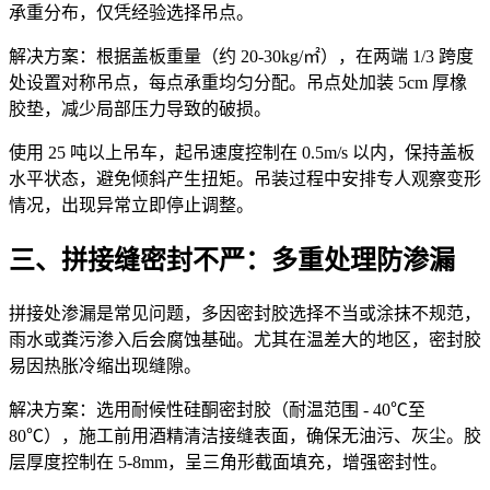
承重分布，仅凭经验选择吊点。
解决方案：根据盖板重量（约 20-30kg/㎡），在两端 1/3 跨度
处设置对称吊点，每点承重均匀分配。吊点处加装 5cm 厚橡
胶垫，减少局部压力导致的破损。
使用 25 吨以上吊车，起吊速度控制在 0.5m/s 以内，保持盖板
水平状态，避免倾斜产生扭矩。吊装过程中安排专人观察变形
情况，出现异常立即停止调整。
三、拼接缝密封不严：多重处理防渗漏
拼接处渗漏是常见问题，多因密封胶选择不当或涂抹不规范，
雨水或粪污渗入后会腐蚀基础。尤其在温差大的地区，密封胶
易因热胀冷缩出现缝隙。
解决方案：选用耐候性硅酮密封胶（耐温范围 - 40℃至
80℃），施工前用酒精清洁接缝表面，确保无油污、灰尘。胶
层厚度控制在 5-8mm，呈三角形截面填充，增强密封性。