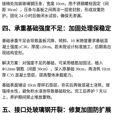
接缝处加装玻璃钢压条，宽度 10cm，用不锈钢螺栓固定（间
距 30cm），压条与盖板之间再涂一层密封胶，形成双重防
护。固化 24 小时后做闭水试验，确保无渗漏。
四、承重基础强度不足：加固处理保稳定
基础承重不足会导致盖板沉降、倾斜，10 米跨度要求基础混
凝土强度≥C30，厚度≥20cm。若未按设计标准施工，后期易出
现结构变形。
解决方案：对强度不足的基础，可采用植筋加固法，植入
Φ12mm 钢筋（间距 50cm），深入原基础 30cm，再浇筑 10cm
厚 C35 混凝土垫层，提高整体承载能力。
基础表面铺设 10cm 厚碎石垫层，夯实后再做混凝土浇筑，增
强排水性，避免积水浸泡导致基础软化。完工后养护 7 天以
上，养护期间禁止堆放重物。
五、接口处玻璃钢开裂：修复加固防扩展